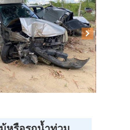
้หรือรถน้ำท่วม