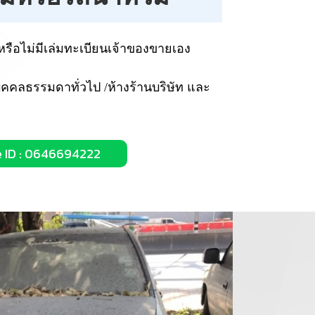
นหรือไม่มีเล่มทะเบียนเจ้าของขายเอง
บุคคลธรรมดาทั่วไป /ห้างร้านบริษัท และ
e ID : 0646694222