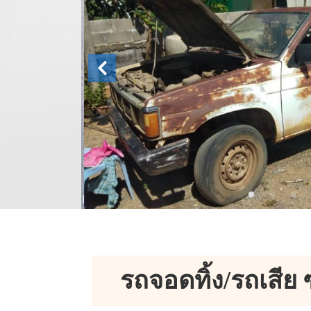
รถจอดทิ้ง/รถเสีย