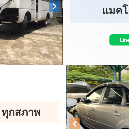
แมคโค
Lin
น ทุกสภาพ