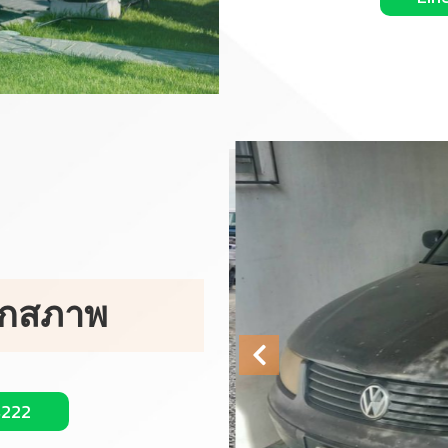
ุกสภาพ
4222