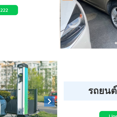
4222
รถยนต
Lin