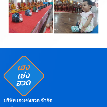
บริษัท เฮงเซ่งฮวด จำกัด